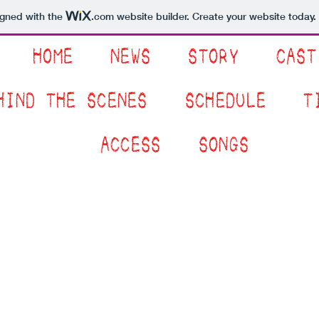
igned with the
.com
website builder. Create your website today.
HOME
NEWS
STORY
CAST
HIND THE SCENES
SCHEDULE
T
ACCESS
SONGS